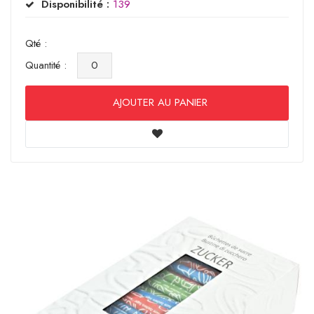
Disponibilité :
139
Qté :
Quantité :
AJOUTER AU PANIER