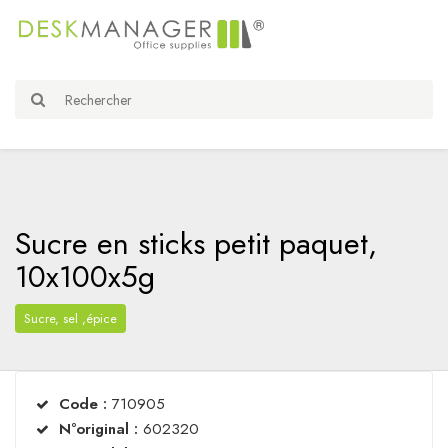
Sucre en sticks petit paquet,
10x100x5g
Sucre, sel ,épice
Code :
710905
N°original :
602320