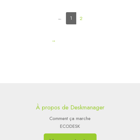
(current)
1
←
2
→
À propos de Deskmanager
Comment ça marche
ECODESK