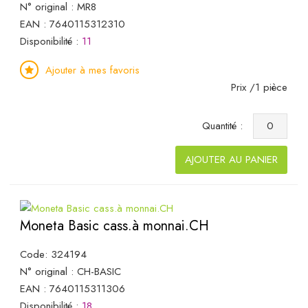
N° original : MR8
EAN : 7640115312310
Disponibilité :
11
Ajouter à mes favoris
Prix /1 pièce
Quantité :
AJOUTER AU PANIER
Moneta Basic cass.à monnai.CH
Code: 324194
N° original : CH-BASIC
EAN : 7640115311306
Disponibilité :
18