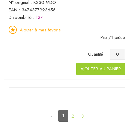
N° original : K230-MDO
EAN : 3474377923656
Disponibilité :
127
Ajouter à mes favoris
Prix /1 pièce
Quantité :
AJOUTER AU PANIER
(current)
1
←
2
3