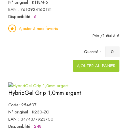
N° original : K118M-6
EAN : 7610924160181
Disponibilité :
6
Ajouter à mes favoris
Prix /1 étui à 6
Quantité :
AJOUTER AU PANIER
HybridGel Grip 1,0mm argent
Code: 254607
N° original : K230-ZO
EAN : 3474377923700
Disponibilité :
248