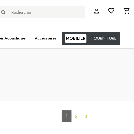
FOURNITURE
on Acoustique
Accessoires
MOBILIER
(current)
1
←
2
3
→