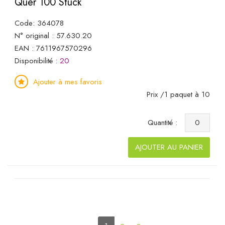
Quer 100 Stück
Code: 364078
N° original : 57.630.20
EAN : 7611967570296
Disponibilité :
20
Ajouter à mes favoris
Prix /1 paquet à 10
Quantité :
AJOUTER AU PANIER