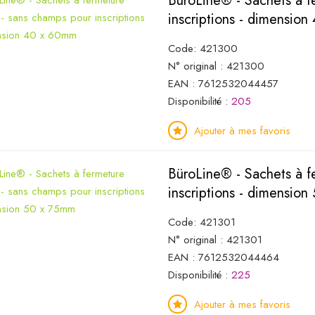
BüroLine® - Sachets à f
inscriptions - dimensio
Code: 421300
N° original : 421300
EAN : 7612532044457
Disponibilité :
205
Ajouter à mes favoris
BüroLine® - Sachets à f
inscriptions - dimensio
Code: 421301
N° original : 421301
EAN : 7612532044464
Disponibilité :
225
Ajouter à mes favoris