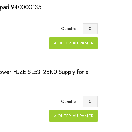
epad 940000135
Quantité :
AJOUTER AU PANIER
wer FUZE SL5312BK0 Supply for all
Quantité :
AJOUTER AU PANIER