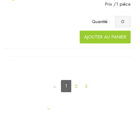
Prix /1 pièce
Quantité :
AJOUTER AU PANIER
(current)
1
←
2
3
→