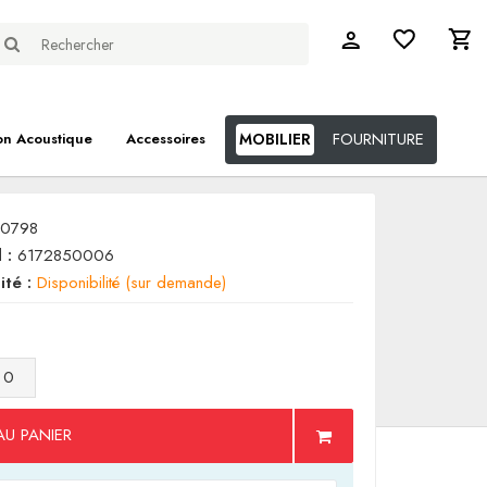
FOURNITURE
on Acoustique
Accessoires
MOBILIER
10798
 :
6172850006
ité :
Disponibilité (sur demande)
AU PANIER