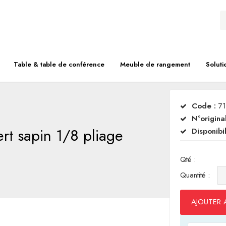
Table & table de conférence
Meuble de rangement
Soluti
Code :
7
N°original
ert sapin 1/8 pliage
Disponibil
Qté :
Quantité :
AJOUTER 