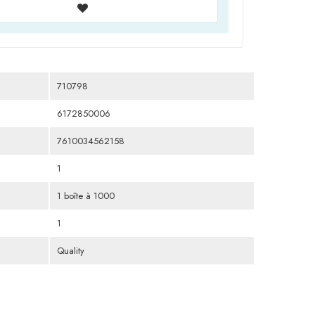
710798
6172850006
7610034562158
1
1 boîte à 1000
1
Quality