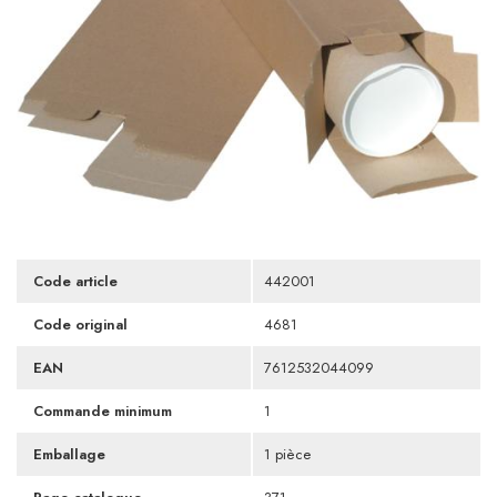
Code article
442001
Code original
4681
EAN
7612532044099
Commande minimum
1
Emballage
1 pièce