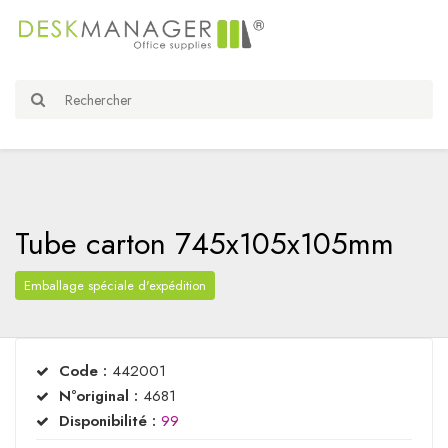
Tube carton 745x105x105mm
Emballage spéciale d'expédition
Code :
442001
N°original :
4681
Disponibilité :
99