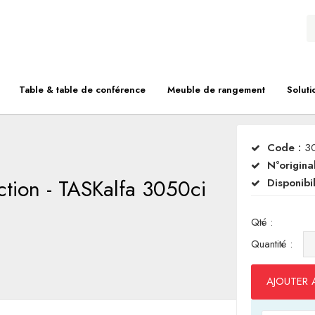
Table & table de conférence
Meuble de rangement
Soluti
Code :
3
N°original
ction - TASKalfa 3050ci
Disponibil
Qté :
Quantité :
AJOUTER 