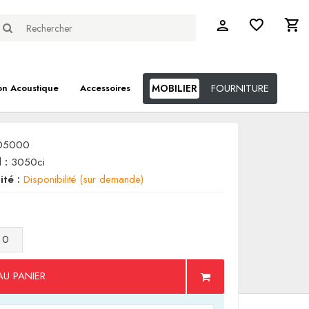
FOURNITURE
on Acoustique
Accessoires
MOBILIER
05000
 :
3050ci
ité :
Disponibilité (sur demande)
AU PANIER