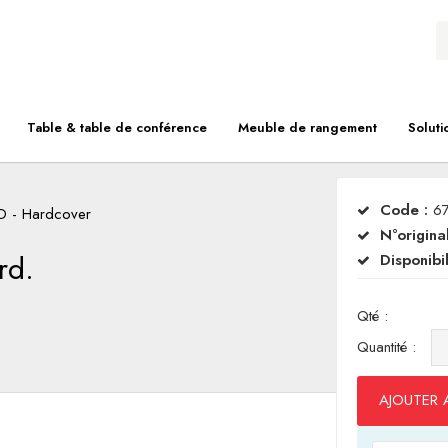
Table & table de conférence
Meuble de rangement
Soluti
Code :
6
D - Hardcover
N°original
rd.
Disponibil
Qté :
Quantité :
AJOUTER 