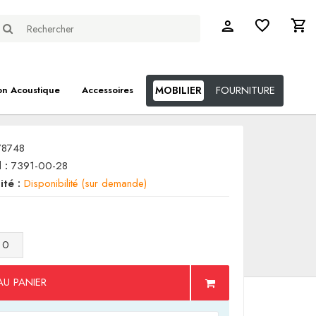
FOURNITURE
on Acoustique
Accessoires
MOBILIER
78748
 :
7391-00-28
ité :
Disponibilité (sur demande)
AU PANIER