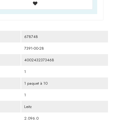
678748
7391-00-28
4002432373468
1
1 paquet à 10
1
Leitz
2.096.0