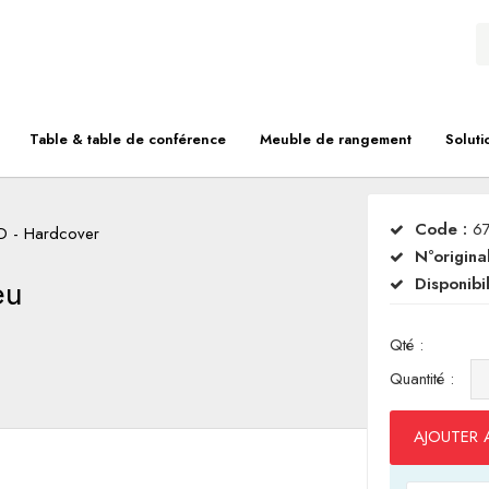
Table & table de conférence
Meuble de rangement
Soluti
Code :
6
D - Hardcover
N°original
eu
Disponibil
Qté :
Quantité :
AJOUTER 