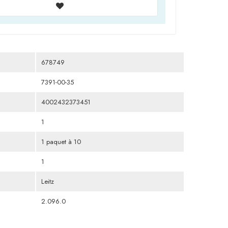
678749
7391-00-35
4002432373451
1
1 paquet à 10
1
Leitz
2.096.0