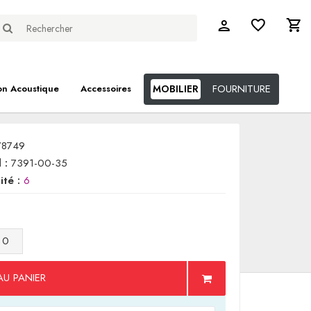
FOURNITURE
on Acoustique
Accessoires
MOBILIER
78749
 :
7391-00-35
ité :
6
AU PANIER